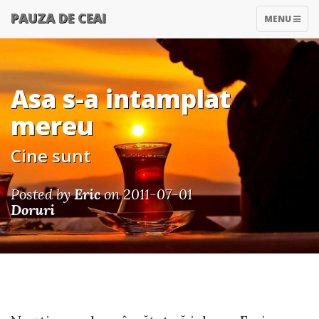
PAUZA DE CEAI
TOGGLE
MENU
NAVIGATIO
Asa s-a intamplat
mereu
Cine sunt
Posted by
Eric
on 2011-07-01
Doruri