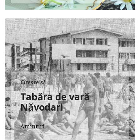
Citeste si
Tabăra de vară
Năvodari
Amintiri