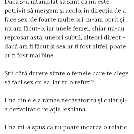
Dacă s-a întâmplat să simt că nu este
potrivit să mergem și acolo, în direcția de a
face sex, de foarte multe ori, m-am oprit și
nu am făcut-o, iar unele femei, chiar mi-au
reproșat asta, uneori subtil, alteori direct -
dacă am fi făcut și sex ar fi fost altfel, poate
ar fi fost mai bine.
Știi câtă durere simte o femeie care te alege
să faci sex cu ea, iar tu o refuzi?
Una din ele a rămas necăsătorită și chiar și-
a dezvoltat o relație lesbiană.
Una mi-a spus că nu poate încerca o relație