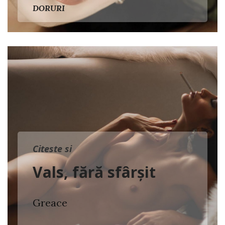
DORURI
Citeste si
Vals, fără sfârșit
Greace