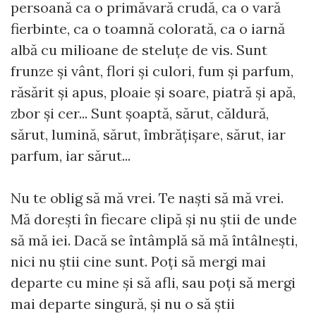
persoană ca o primăvară crudă, ca o vară
fierbinte, ca o toamnă colorată, ca o iarnă
albă cu milioane de steluțe de vis. Sunt
frunze și vânt, flori și culori, fum și parfum,
răsărit și apus, ploaie și soare, piatră și apă,
zbor și cer... Sunt șoaptă, sărut, căldură,
sărut, lumină, sărut, îmbrățișare, sărut, iar
parfum, iar sărut...
Nu te oblig să mă vrei. Te naști să mă vrei.
Mă dorești în fiecare clipă și nu știi de unde
să mă iei. Dacă se întâmplă să mă întâlnești,
nici nu știi cine sunt. Poți să mergi mai
departe cu mine și să afli, sau poți să mergi
mai departe singură, și nu o să știi