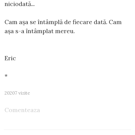
niciodată...
Cam așa se întâmplă de fiecare dată. Cam
așa s-a întâmplat mereu.
Eric
*
20207 vizite
Comenteaza