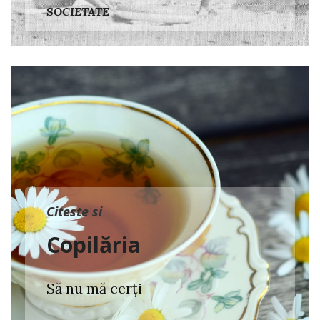
SOCIETATE
Citeste si
Copilăria
Să nu mă cerți