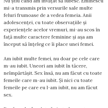
Nu știu cand am învățat să iubesc. Eminescu
mi-a transmis prin versurile sale multe
feluri frumoase de a vedea femeia. Anii
adolescenței, cu toate observațiile și
experiențele acelor vremuri, mi-au scos în
față multe caractere feminine și așa am
început să înțeleg ce îi place unei femei.
Am iubit multe femei, nu doar pe cele care
m-au iubit. Uneori am iubit în tăcere,
neîmpărtășit. Sex însă, nu am făcut cu toate
femeile care m-au iubit. Și nici cu toate
femeile pe care eu l-am iubit, nu am făcut
sex.