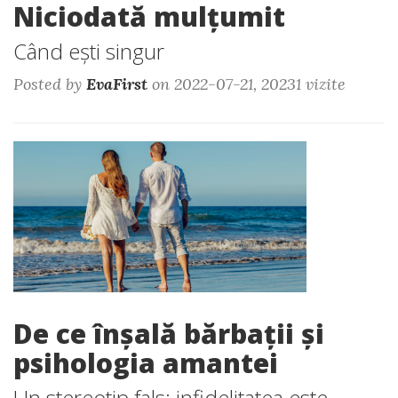
Niciodată mulțumit
Când ești singur
Posted by
EvaFirst
on 2022-07-21, 20231 vizite
De ce înșală bărbații și
psihologia amantei
Un stereotip fals: infidelitatea este