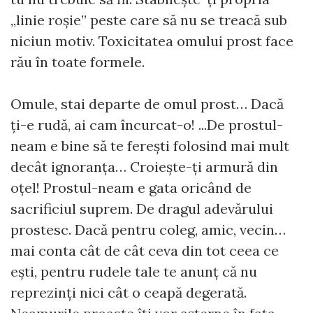
„linie roșie” peste care să nu se treacă sub
niciun motiv. Toxicitatea omului prost face
rău în toate formele.
Omule, stai departe de omul prost… Dacă
ți-e rudă, ai cam încurcat-o! ...De prostul-
neam e bine să te ferești folosind mai mult
decât ignoranța… Croiește-ți armură din
oțel! Prostul-neam e gata oricând de
sacrificiul suprem. De dragul adevărului
prostesc. Dacă pentru coleg, amic, vecin…
mai conta cât de cât ceva din tot ceea ce
ești, pentru rudele tale te anunț că nu
reprezinți nici cât o ceapă degerată.