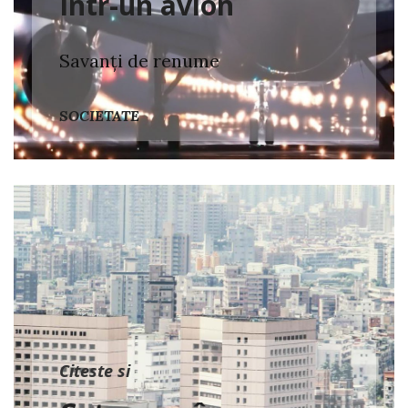
Într-un avion
Savanți de renume
SOCIETATE
Citeste si