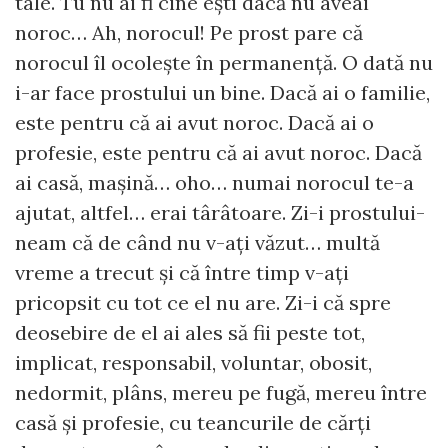
tale. Tu nu ai fi cine ești dacă nu aveai
noroc… Ah, norocul! Pe prost pare că
norocul îl ocolește în permanență. O dată nu
i-ar face prostului un bine. Dacă ai o familie,
este pentru că ai avut noroc. Dacă ai o
profesie, este pentru că ai avut noroc. Dacă
ai casă, mașină… oho… numai norocul te-a
ajutat, altfel… erai târâtoare. Zi-i prostului-
neam că de când nu v-ați văzut… multă
vreme a trecut și că între timp v-ați
pricopsit cu tot ce el nu are. Zi-i că spre
deosebire de el ai ales să fii peste tot,
implicat, responsabil, voluntar, obosit,
nedormit, plâns, mereu pe fugă, mereu între
casă și profesie, cu teancurile de cărți