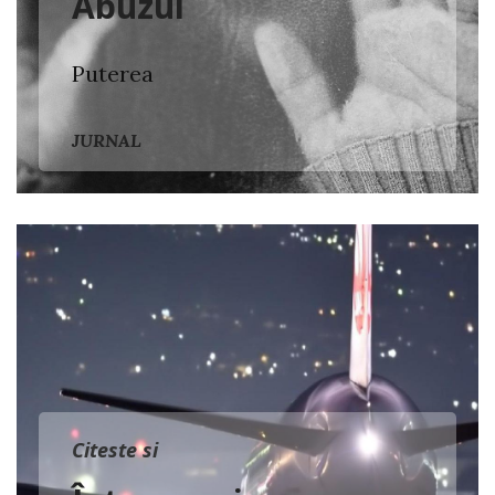
Abuzul
Puterea
JURNAL
Citeste si