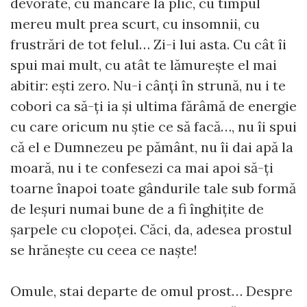
devorate, cu mâncare la plic, cu timpul
mereu mult prea scurt, cu insomnii, cu
frustrări de tot felul… Zi-i lui asta. Cu cât îi
spui mai mult, cu atât te lămurește el mai
abitir: ești zero. Nu-i cânți în strună, nu i te
cobori ca să-ți ia și ultima fărâmă de energie
cu care oricum nu știe ce să facă…, nu îi spui
că el e Dumnezeu pe pământ, nu îi dai apă la
moară, nu i te confesezi ca mai apoi să-ți
toarne înapoi toate gândurile tale sub formă
de leșuri numai bune de a fi înghițite de
șarpele cu clopoței. Căci, da, adesea prostul
se hrănește cu ceea ce naște!
Omule, stai departe de omul prost… Despre