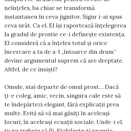
neînțeles, ba chiar se transformă
instantaneu în ceva jignitor. Sigur i-ai spus
ceva urât. Ca el. El își raportează înțelegerea
la gradul de prostie ce-i definește existența.
El consideră că a înțeles totul și orice
încercare a ta de a-l „întoarce din drum”
devine argumentul suprem că are dreptate.
Altfel, de ce insiști?
Omule, stai departe de omul prost… Dacă
ți-e coleg, amic, vecin, singura cale este să
te îndepărtezi elegant, fără explicații prea
multe. Evită să vă mai găsiți în aceleași
locuri, în aceleași ecuații sociale. Unde-i el,
tu nu trebuie să fii. Stabilește-ți propria