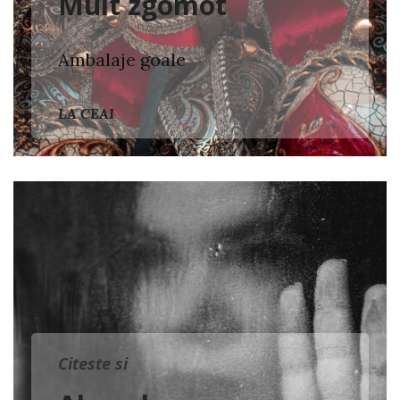
Mult zgomot
Ambalaje goale
LA CEAI
Citeste si