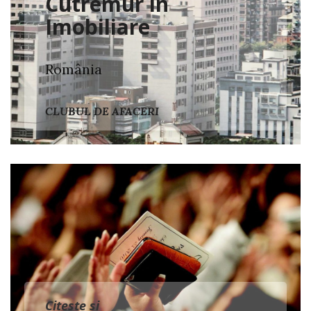
Cutremur în
Imobiliare
România
CLUBUL DE AFACERI
Citeste si