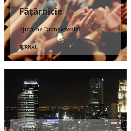
Fățărnicie
Ajută-ne Dumnezeule!
JURNAL
Citeste si