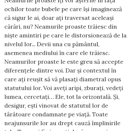
Neamurile proaste îți vor așterne în fața
ochilor toate bubele pe care își imaginează
că sigur le ai, doar ați traversat aceleași
cărări, nu? Neamurile proaste trăiesc din
niște amintiri pe care le distorsionează de la
nivelul lor... Devii una cu pământul,
asemenea mediului în care ele trăiesc.
Neamurilor proaste le este greu să accepte
diferențele dintre voi. Dar și contextul în
care ați reușit să vă plasați diametral opus
statutului lor. Voi aveți aripi, zburați, vedeți
lumea, cercetați… Ele, tot la orizontală. Și,
desigur, ești vinovat de statutul lor de
târâtoare condamnate pe viață. Toate
neajunsurile lor au drept cauză împlinirile