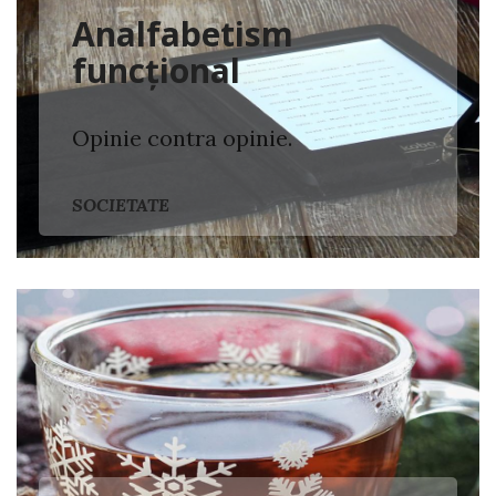
Analfabetism
funcțional
Opinie contra opinie.
SOCIETATE