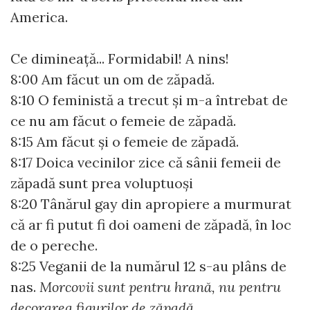
America.
Ce dimineață... Formidabil! A nins!
8:00 Am făcut un om de zăpadă.
8:10 O feministă a trecut și m-a întrebat de
ce nu am făcut o femeie de zăpadă.
8:15 Am făcut și o femeie de zăpadă.
8:17 Doica vecinilor zice că sânii femeii de
zăpadă sunt prea voluptuoși
8:20 Tânărul gay din apropiere a murmurat
că ar fi putut fi doi oameni de zăpadă, în loc
de o pereche.
8:25 Veganii de la numărul 12 s-au plâns de
nas.
Morcovii sunt pentru hrană, nu pentru
decorarea figurilor de zăpadă
.