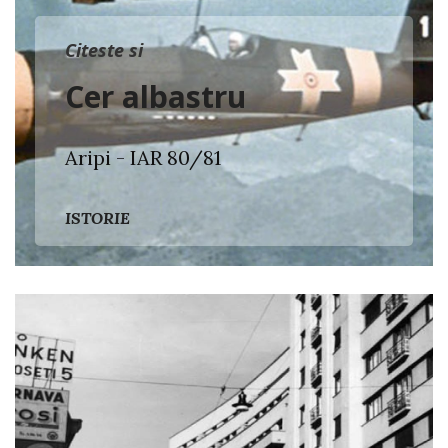
Citeste si
Cer albastru
Aripi - IAR 80/81
ISTORIE