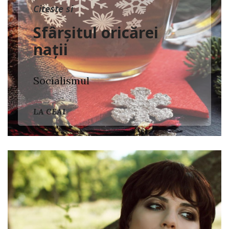
Citeste si
Sfârșitul oricărei
nații
Socialismul
LA CEAI