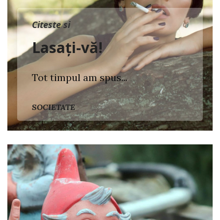
Citeste si
Lasați-vă!
Tot timpul am spus...
SOCIETATE