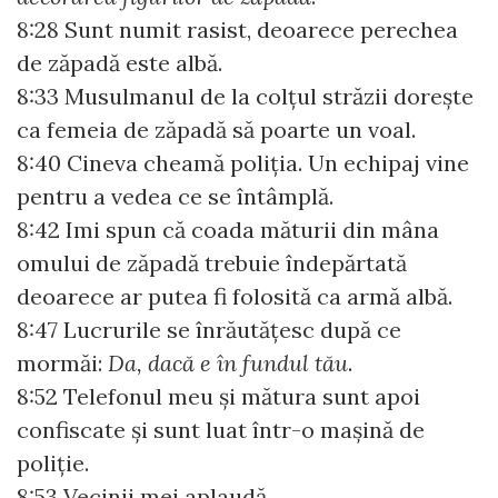
8:28 Sunt numit rasist, deoarece perechea
de zăpadă este albă.
8:33 Musulmanul de la colțul străzii dorește
ca femeia de zăpadă să poarte un voal.
8:40 Cineva cheamă poliția. Un echipaj vine
pentru a vedea ce se întâmplă.
8:42 Imi spun că coada măturii din mâna
omului de zăpadă trebuie îndepărtată
deoarece ar putea fi folosită ca armă albă.
8:47 Lucrurile se înrăutățesc după ce
mormăi:
Da, dacă e în fundul tău
.
8:52 Telefonul meu și mătura sunt apoi
confiscate și sunt luat într-o mașină de
poliție.
8:53 Vecinii mei aplaudă.