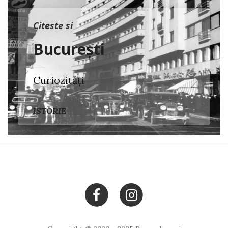
Citeste si
București
Curiozități
ISTORIE