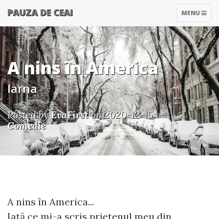
PAUZA DE CEAI
TOGGLE
MENU
NAVIGATIO
A nins în America
Iarna
Posted by
EvaFirst
on 2020-12-15
Comedie
A nins în America...
Iată ce mi-a scris prietenul meu din