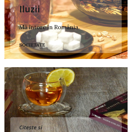
Iluzii
Mă întorc în România.
SOCIETATE
Citeste si