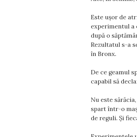
Este ușor de atr
experimentul a 
după o săptămân
Rezultatul s-a s
în Bronx.
De ce geamul spa
capabil să decl
Nu este sărăcia
spart într-o ma
de reguli. Și fi
Experimentele ul