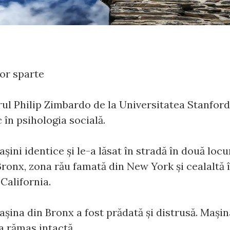
or sparte
rul Philip Zimbardo de la Universitatea Stanford
în psihologia socială.
șini identice și le-a lăsat în stradă în două locu
 Bronx, zona rău famată din New York și cealaltă î
California.
așina din Bronx a fost prădată și distrusă. Mașin
 a rămas intactă.