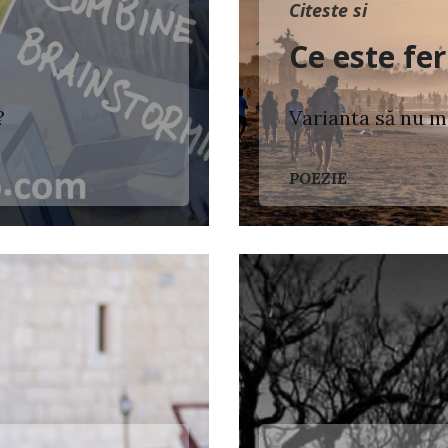
Citeste si
Ce este fer
?
Varianta să nu m
POEZIE