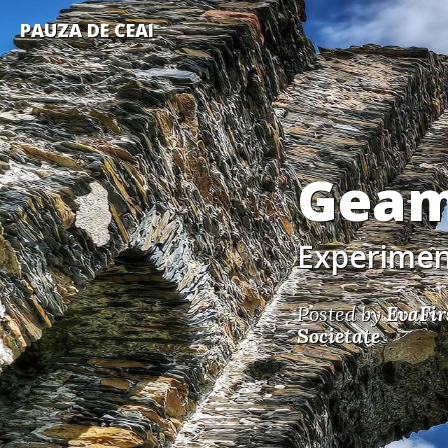
PAUZA DE CEAI
Geam
Experimen
Posted by
EvaFir
Societate