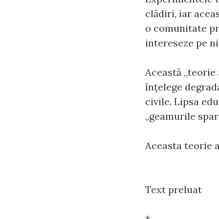
clădiri, iar ace
o comunitate pr
intereseze pe ni
Această „teorie 
înțelege degrada
civile. Lipsa ed
„geamurile spart
Aceasta teorie 
Text preluat
*