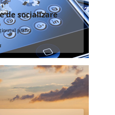
e de socializare
inutul plătit.
I