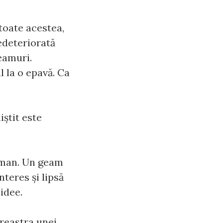
 toate acestea,
edeteriorată
eamuri.
l la o epavă. Ca
știt este
uman. Un geam
teres și lipsă
idee.
ereastra unei