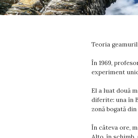
Teoria geamuril
În 1969, profeso
experiment unic 
El a luat două ma
diferite: una în
zonă bogată din 
În câteva ore, m
Alto, în schimb,