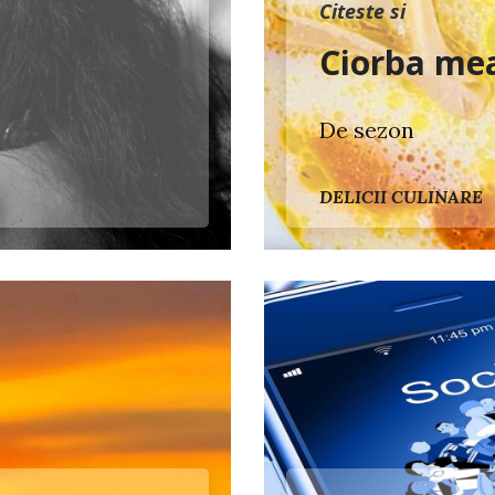
Citeste si
Ciorba mea
De sezon
DELICII CULINARE