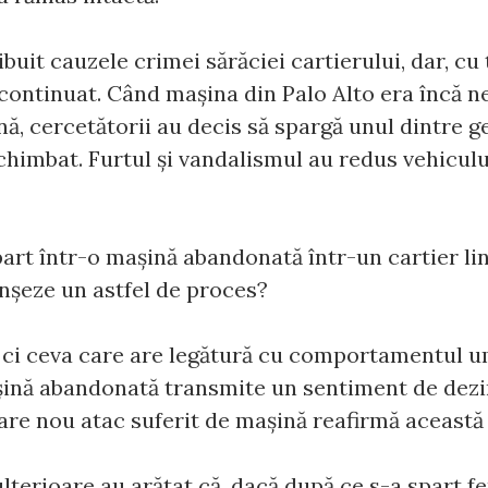
ibuit cauzele crimei sărăciei cartierului, dar, cu
continuat. Când mașina din Palo Alto era încă n
ă, cercetătorii au decis să spargă unul dintre g
chimbat. Furtul și vandalismul au redus vehiculu
rt într-o mașină abandonată într-un cartier lini
anșeze un astfel de proces?
, ci ceva care are legătură cu comportamentul 
șină abandonată transmite un sentiment de dezin
ecare nou atac suferit de mașină reafirmă această 
terioare au arătat că, dacă după ce s-a spart f