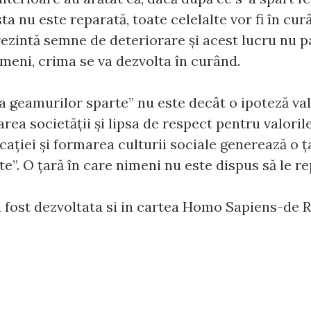
asta nu este reparată, toate celelalte vor fi în cu
ezintă semne de deteriorare și acest lucru nu p
meni, crima se va dezvolta în curând.
a geamurilor sparte” nu este decât o ipoteză val
rea societății și lipsa de respect pentru valoril
ucației și formarea culturii sociale generează o ț
e”. O țară în care nimeni nu este dispus să le re
a fost dezvoltata si in cartea Homo Sapiens-de