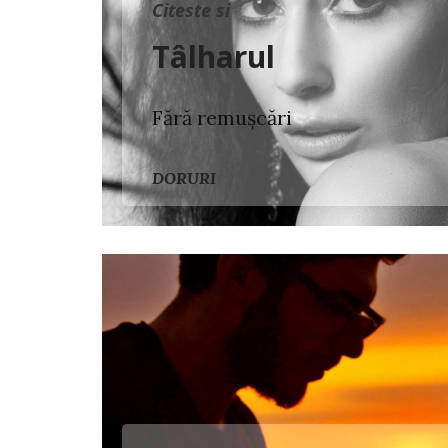
Citeste si
Tâlharul
Fără remușcări
DORURI