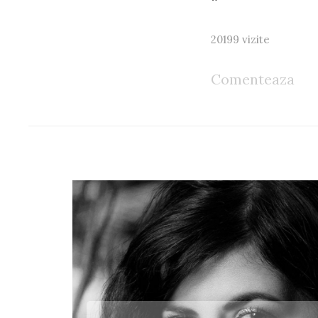
20199 vizite
Comenteaza