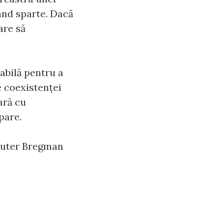
rând sparte. Dacă
are să
abilă pentru a
e coexistenței
ară cu
pare.
 Ruter Bregman