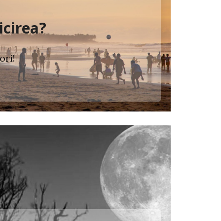
icirea?
ori!