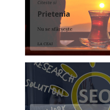
Citeste si
Prietenia
Nu se sfârșește
LA CEAI