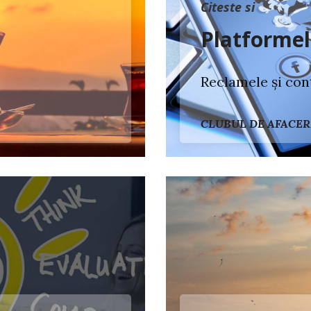
Citeste si
Platformel
Reclamele și conț
CLUBUL DE AFACER