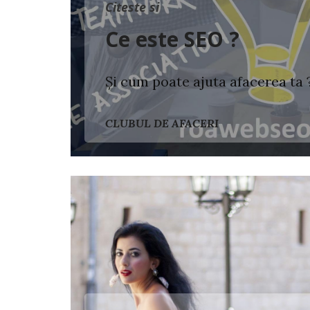
Citeste si
Ce este SEO ?
Și cum poate ajuta afacerea ta 
CLUBUL DE AFACERI