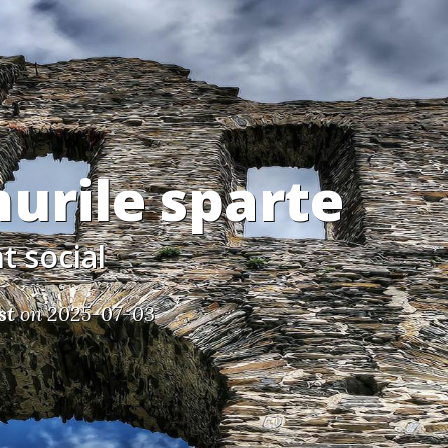
urile sparte
t social
st
on 2025-07-03