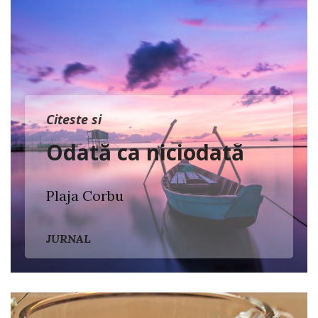
Citeste si
Odată ca niciodată
Plaja Corbu
JURNAL