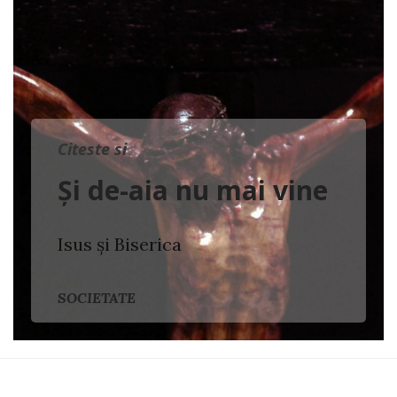
Citeste si
Și de-aia nu mai vine
Isus și Biserica
SOCIETATE