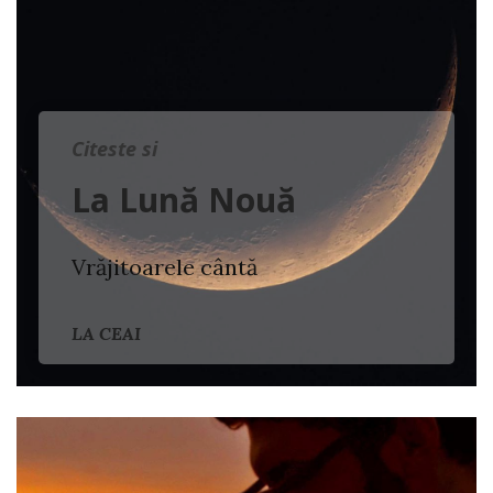
Citeste si
La Lună Nouă
Vrăjitoarele cântă
LA CEAI