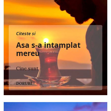
Citeste si
Asa s-a intamplat
mereu
Cine sunt
DORURI