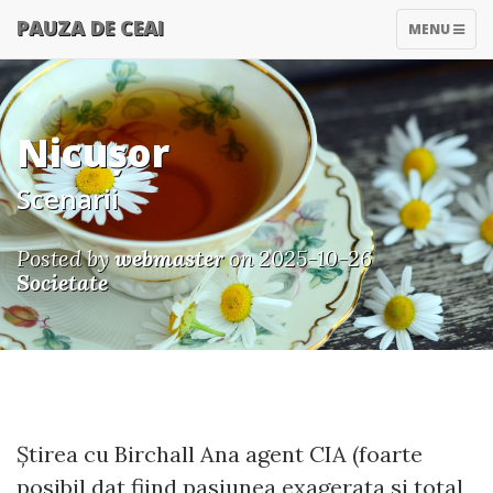
PAUZA DE CEAI
TOGGLE
MENU
NAVIGATIO
Nicușor
Scenarii
Posted by
webmaster
on 2025-10-26
Societate
Știrea cu Birchall Ana agent CIA (foarte
posibil dat fiind pasiunea exagerata si total