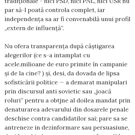
tradiționale - nici PSD, nici PNL, nici USR nu
par să-l poată controla complet, iar
independența sa ar fi convenabilă unui profil
„extern de influență”.
Nu ofera transparența după câștigarea
alegerilor (ce s-a intamplat cu
acele.milioane de euro primite în campanie
și de la cine? ) și, desi, da dovada de lipsa
sofisticării politice — a demarat manipulari
prin discursul anti sovietic sau „joacă
roluri” pentru a obtjne al doilea mandat prin
denaturarea adevarului din dosarele penale
deschise contra candidatilor sai; pare sa se
antreneze in dezinformare sau persuasiune,