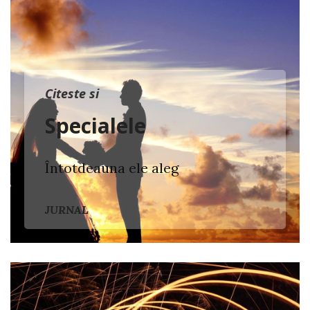
Citeste si
Specialele
Întotdeauna ele aleg
JURNAL