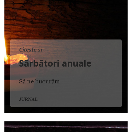
Citeste si
Sărbători anuale
Să ne bucurăm
JURNAL