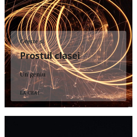
Citeste si
Prostul clasei
Un geniu
LA CEAI