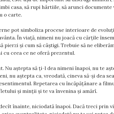
imbi casa, să rupi hârtiile, să arunci documente v
u o carte.
rne pot simboliza procese interioare de evoluţie
avânta. În viaţă, nimeni nu joacă cu cărţile însem
ă pierzi şi cum să câştigi. Trebuie să ne eliberă
i cu ceea ce ne oferă prezentul.
t. Nu aştepta să ţi-l dea nimeni înapoi, nu te aşt
i, nu aştepta ca, vreodată, cineva să-şi dea sea
esentimentul. Repetarea cu încăpăţânare a filmu
fletului şi minţii şi te va învenina şi amărî.
decît înainte, niciodată înapoi. Dacă treci prin v
orice eventualitate, niciodată nu te vei putea 