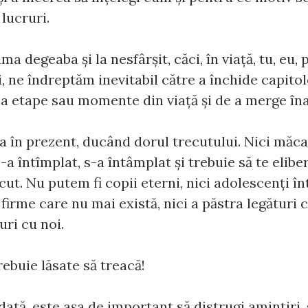
 lucruri.
a degeaba şi la nesfârşit, căci, în viaţă, tu, eu, pri
oţi, ne îndreptăm inevitabil către a închide capitol
na etape sau momente din viaţă şi de a merge îna
a în prezent, ducând dorul trecutului. Nici măc
-a întîmplat, s-a întâmplat şi trebuie să te eliber
ut. Nu putem fi copii eterni, nici adolescenţi înt
 firme care nu mai există, nici a păstra legături 
uri cu noi.
rebuie lăsate să treacă!
ată, este aşa de important să distrugi amintiri, 