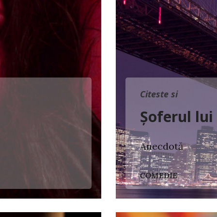
Citeste si
Șoferul lui
Anecdotă
COMEDIE