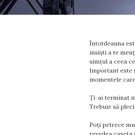
Întotdeauna est
insişti a te menţ
simţul a ceea ce 
Important este s
momentele care 
Ţi-ai terminat m
Trebuie să pleci
Poţi petrece mu
revedea caseta ş