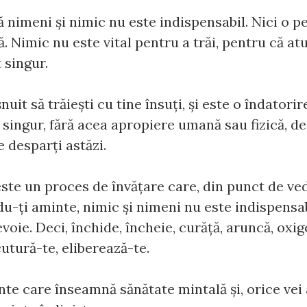
 nimeni şi nimic nu este indispensabil. Nici o p
ă. Nimic nu este vital pentru a trăi, pentru că atu
 singur.
şnuit să trăieşti cu tine însuţi, şi este o îndatori
i singur, fără acea apropiere umană sau fizică, de
e desparţi astăzi.
este un proces de învăţare care, din punct de ve
du-ţi aminte, nimic şi nimeni nu este indispensa
evoie. Deci, închide, încheie, curăţă, aruncă, oxi
utură-te, eliberează-te.
te care înseamnă sănătate mintală şi, orice vei 