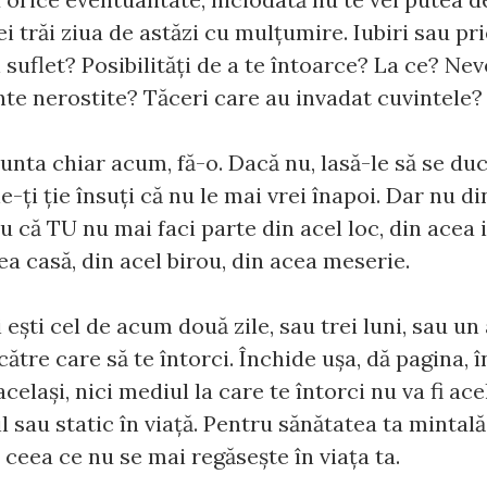
ei trăi ziua de astăzi cu mulţumire. Iubiri sau pr
n suflet? Posibilităţi de a te întoarce? La ce? Ne
nte nerostite? Tăceri care au invadat cuvintele?
runta chiar acum, fă-o. Dacă nu, lasă-le să se duc
e-ţi ţie însuţi că nu le mai vrei înapoi. Dar nu 
ru că TU nu mai faci parte din acel loc, din acea 
ea casă, din acel birou, din acea meserie.
 eşti cel de acum două zile, sau trei luni, sau un
ătre care să te întorci. Închide uşa, dă pagina, î
 acelaşi, nici mediul la care te întorci nu va fi ace
 sau static în viaţă. Pentru sănătatea ta mintală 
ceea ce nu se mai regăseşte în viaţa ta.