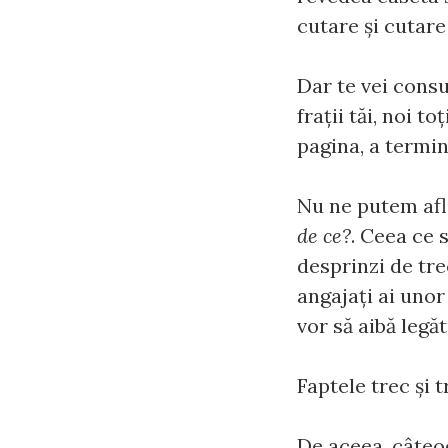
cutare şi cutare
Dar te vei consum
fraţii tăi, noi t
pagina, a termi
Nu ne putem afl
de ce?
. Ceea ce s
desprinzi de trec
angajaţi ai unor
vor să aibă legăt
Faptele trec şi t
De aceea, câteod