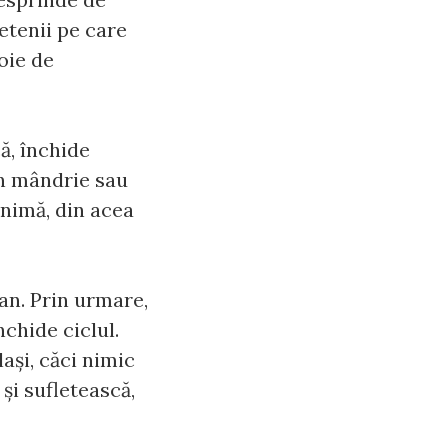
ietenii pe care
voie de
ă, închide
din mândrie sau
inimă, din acea
 an. Prin urmare,
nchide ciclul.
laşi, căci nimic
şi sufletească,