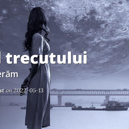
 trecutului
berăm
st
on 2022-05-13