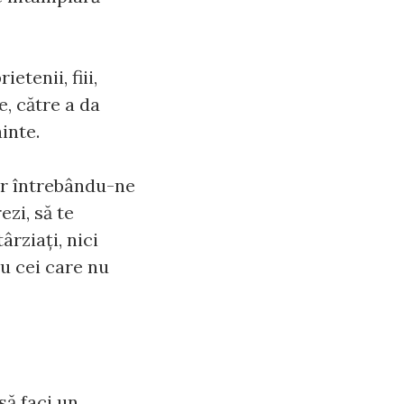
etenii, fiii,
e, către a da
inte.
ar întrebându-ne
ezi, să te
ârziaţi, nici
cu cei care nu
să faci un