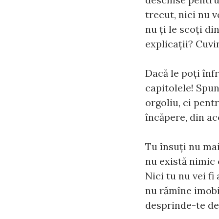
trecut, nici nu v
nu ţi le scoţi di
explicaţii? Cuvi
Dacă le poţi înf
capitolele! Spun
orgoliu, ci pent
încăpere, din ac
Tu însuţi nu mai
nu există nimic c
Nici tu nu vei fi
nu rămîne imobil
desprinde-te de 