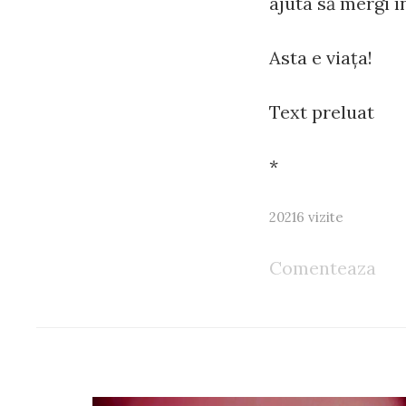
ajuta să mergi în
Asta e viața!
Text preluat
*
20216 vizite
Comenteaza