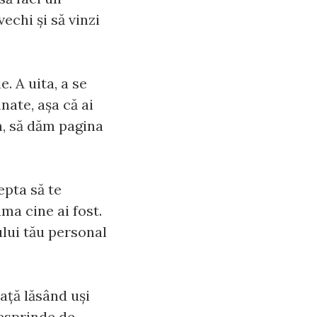
echi şi să vinzi
. A uita, a se
nate, aşa că ai
m, să dăm pagina
epta să te
ma cine ai fost.
lui tău personal
iaţă lăsând uşi
desprinde de