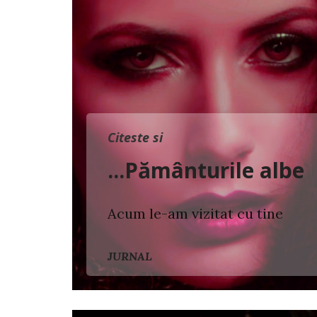
Citeste si
...Pământurile albe
Acum le-am vizitat cu tine
JURNAL