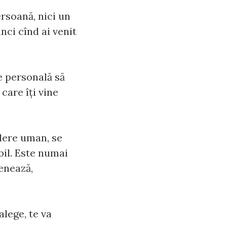
ersoană, nici un
nci cînd ai venit
re personală să
 care îţi vine
dere uman, se
bil. Este numai
genează,
alege, te va