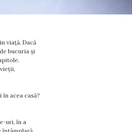
n viaţă. Dacă
rde bucuria şi
apitole.
ieţii,
i în acea casă?
ce
-uri, în a
e întâmplară