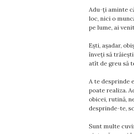
Adu-ţi aminte că
loc, nici o munc
pe lume, ai venit
Ești, aşadar, obi
înveţi să trăieşt
atît de greu să t
A te desprinde 
poate realiza. A
obicei, rutină, n
desprinde-te, sc
Sunt multe cuvin