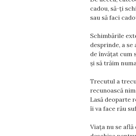
cadou, să-ţi sch
sau să faci cado
Schimbările exte
desprinde, a se 
de învăţat cum s
şi să trăim numa
Trecutul a trecu
recunoască nimen
Lasă deoparte r
îi va face rău su
Viaţa nu se află 
deschise pentru 