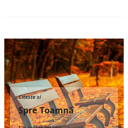
Citeste si
Spre Toamnă
Un suflet întreg