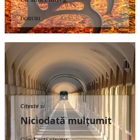
DORURI
Citeste si
Niciodată mulțumit
Când ești singur