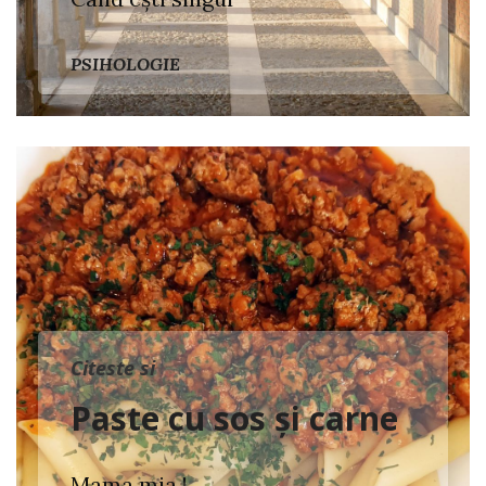
PSIHOLOGIE
Citeste si
Paste cu sos și carne
Mama mia !