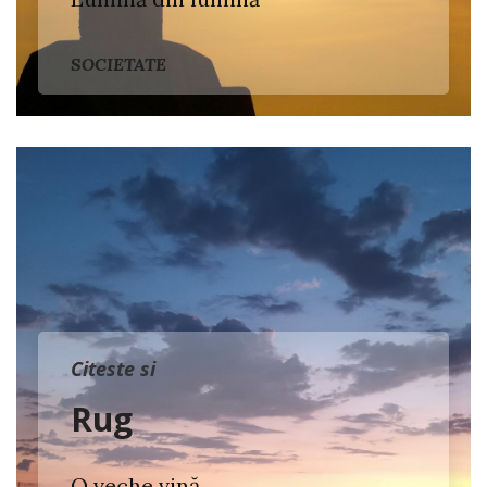
SOCIETATE
Citeste si
Rug
O veche vină