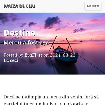
PAUZA DE CEAI
TOGGLE
MENU
NAVIGATIO
Destine
Mereu a fost așa
Posted by
EvaFirst
on 2024-03-23
La ceai
Dacă se întâmplă un lucru din senin, fără să
participi tu ca un individ, cu propria ta