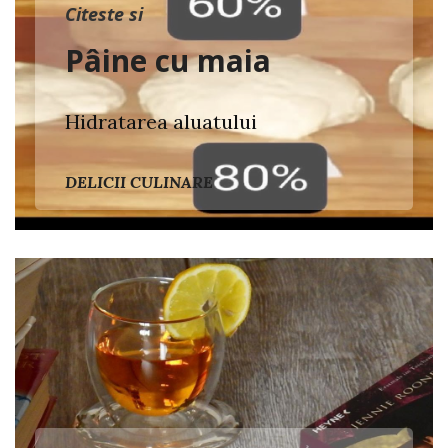
Citeste si
Pâine cu maia
Hidratarea aluatului
DELICII CULINARE