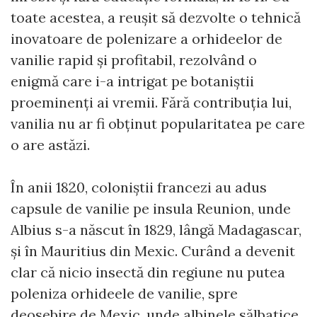
toate acestea, a reușit să dezvolte o tehnică
inovatoare de polenizare a orhideelor de
vanilie rapid și profitabil, rezolvând o
enigmă care i-a intrigat pe botaniștii
proeminenți ai vremii. Fără contribuția lui,
vanilia nu ar fi obținut popularitatea pe care
o are astăzi.
În anii 1820, coloniștii francezi au adus
capsule de vanilie pe insula Reunion, unde
Albius s-a născut în 1829, lângă Madagascar,
și în Mauritius din Mexic. Curând a devenit
clar că nicio insectă din regiune nu putea
poleniza orhideele de vanilie, spre
deosebire de Mexic, unde albinele sălbatice