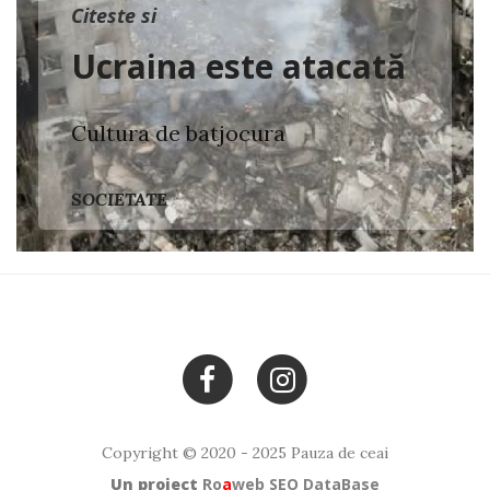
Citeste si
Ucraina este atacată
Cultura de batjocura
SOCIETATE
Copyright © 2020 - 2025 Pauza de ceai
Un proiect
Ro
a
web
SEO DataBase