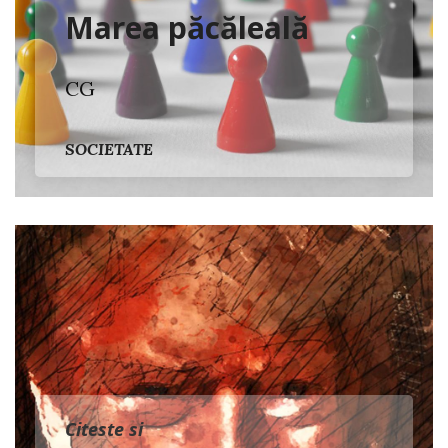
Marea păcăleală
CG
SOCIETATE
Citeste si