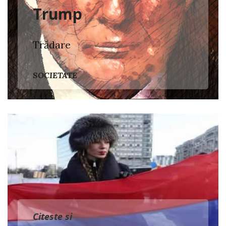
Trump
Trădare
SOCIETATE
Citeste si