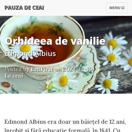
PAUZA DE CEAI
TOGGLE
MENU
NAVIGATIO
Orhideea de vanilie
Edmond Albius
Posted by
EvaFirst
on 2024-12-10
La ceai
Edmond Albius era doar un băiețel de 12 ani,
înrobit și fără educație formală, în 1841. Cu