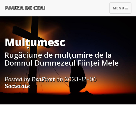
PAUZA DE CEAI
TOGGLE
MENU
NAVIGATIO
Mulțumesc
Rugăciune de mulțumire de la
Domnul Dumnezeul Ființei Mele
Posted by
EvaFirst
on 2023-12-06
Societate