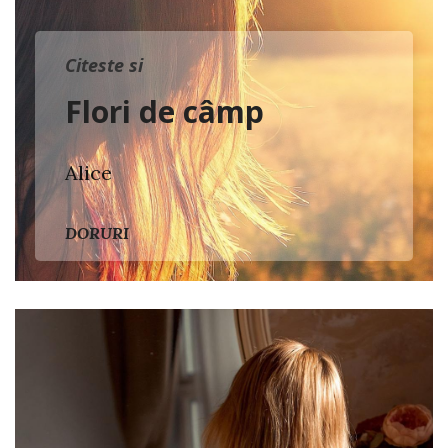
Citeste si
Flori de câmp
Alice
DORURI