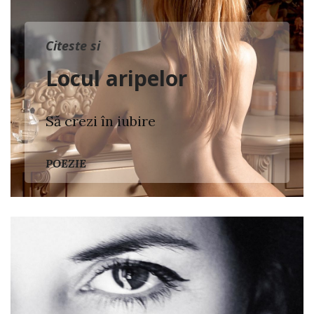
Citeste si
Locul aripelor
Să crezi în iubire
POEZIE