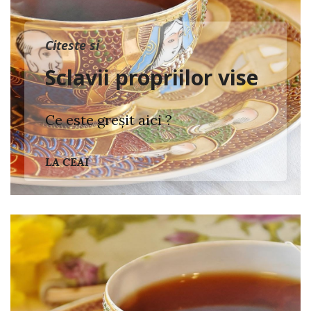
Citeste si
Sclavii propriilor vise
Ce este greșit aici ?
LA CEAI