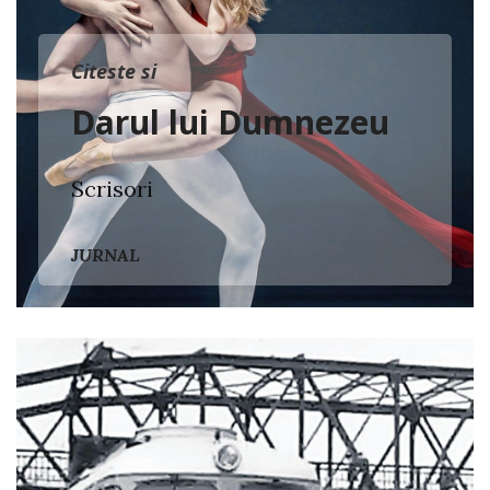
Citeste si
Darul lui Dumnezeu
Scrisori
JURNAL