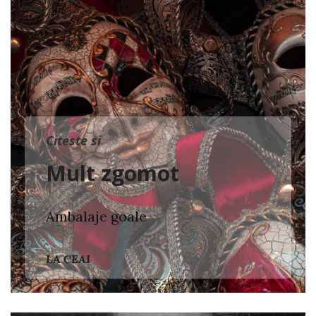
Citeste si
Mult zgomot
Ambalaje goale
LA CEAI