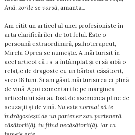
Ană, zorile se varsă
, amanta...
Am citit un articol al unei profesioniste în
arta clarificărilor de tot felul. Este o
persoană extraordinară, psihoterapeut,
Mirela Oprea se numește. A mărturisit în
acel articol că i s-a întâmplat și ei să aibă o
relație de dragoste cu un bărbat căsătorit,
vreo 18 luni. Și am găsit mărturisirea ei plină
de vină. Apoi comentariile pe marginea
articolului său au fost de asemenea pline de
acuzații și de vină.
Nu este normal să te
îndrăgostești de un partener sau parteneră
căsătorit(ă), tu fiind necăsătorit(ă). Iar ca
femeie este...