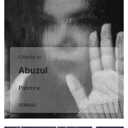
Citeste si
Abuzul
Puterea
JURNAL