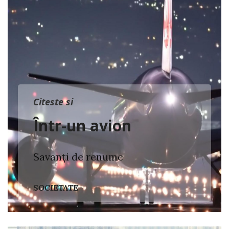
Citeste si
Într-un avion
Savanți de renume
SOCIETATE