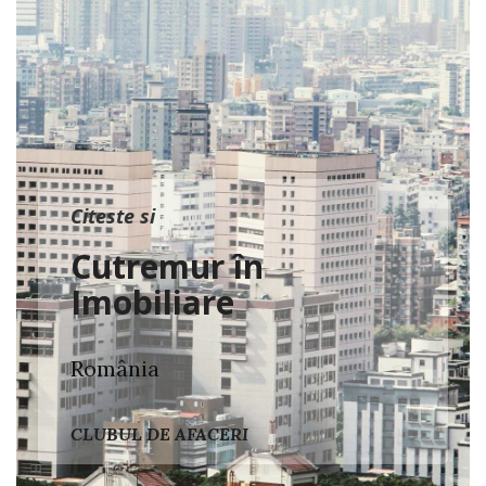
Citeste si
Cutremur în
Imobiliare
România
CLUBUL DE AFACERI