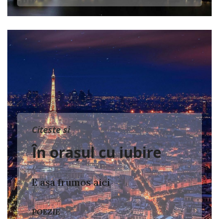
Citeste si
În orașul cu iubire
E aşa frumos aici
POEZIE