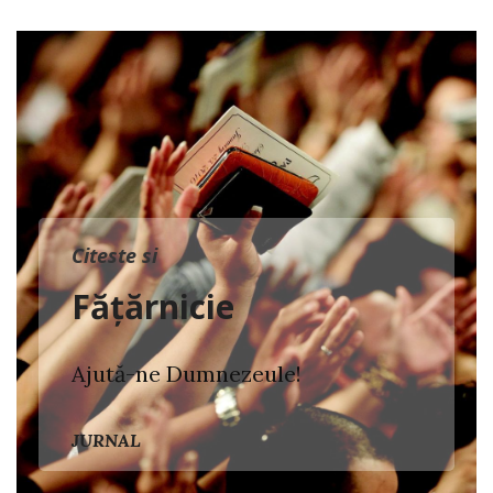
Citeste si
Fățărnicie
Ajută-ne Dumnezeule!
JURNAL