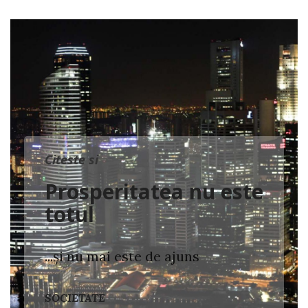
Citeste si
Prosperitatea nu este
totul
...și nu mai este de ajuns
SOCIETATE