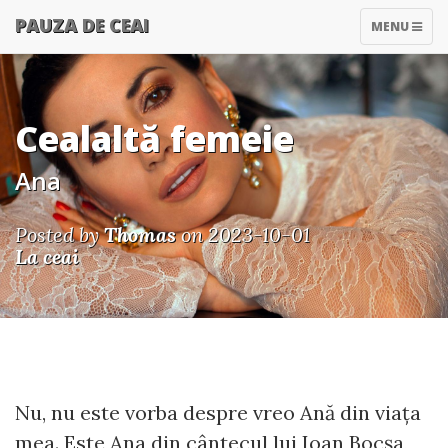
PAUZA DE CEAI
TOGGLE
MENU
NAVIGATIO
Cealaltă femeie
Ana
Posted by
Thomas
on 2023-10-01
La ceai
Nu, nu este vorba despre vreo Ană din viața
mea. Este Ana din cântecul lui Ioan Bocșa,