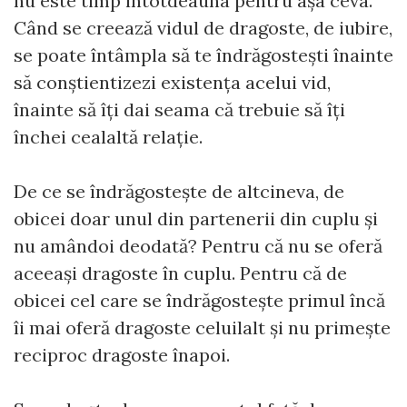
nu este timp întotdeauna pentru așa ceva.
Când se creează vidul de dragoste, de iubire,
se poate întâmpla să te îndrăgostești înainte
să conștientizezi existența acelui vid,
înainte să îți dai seama că trebuie să îți
închei cealaltă relație.
De ce se îndrăgostește de altcineva, de
obicei doar unul din partenerii din cuplu și
nu amândoi deodată? Pentru că nu se oferă
aceeași dragoste în cuplu. Pentru că de
obicei cel care se îndrăgostește primul încă
îi mai oferă dragoste celuilalt și nu primește
reciproc dragoste înapoi.